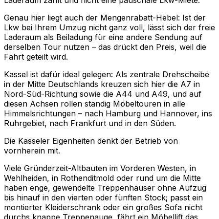
Laderaum zählt und nicht eine pauschale Lkw-Miete.
Genau hier liegt auch der Mengenrabatt-Hebel: Ist der
Lkw bei Ihrem Umzug nicht ganz voll, lässt sich der freie
Laderaum als Beiladung für eine andere Sendung auf
derselben Tour nutzen – das drückt den Preis, weil die
Fahrt geteilt wird.
Kassel ist dafür ideal gelegen: Als zentrale Drehscheibe
in der Mitte Deutschlands kreuzen sich hier die A7 in
Nord-Süd-Richtung sowie die A44 und A49, und auf
diesen Achsen rollen ständig Möbeltouren in alle
Himmelsrichtungen – nach Hamburg und Hannover, ins
Ruhrgebiet, nach Frankfurt und in den Süden.
Die Kasseler Eigenheiten denkt der Betrieb von
vornherein mit.
Viele Gründerzeit-Altbauten im Vorderen Westen, in
Wehlheiden, in Rothenditmold oder rund um die Mitte
haben enge, gewendelte Treppenhäuser ohne Aufzug
bis hinauf in den vierten oder fünften Stock; passt ein
montierter Kleiderschrank oder ein großes Sofa nicht
durchs knappe Treppenauge, fährt ein Möbellift das