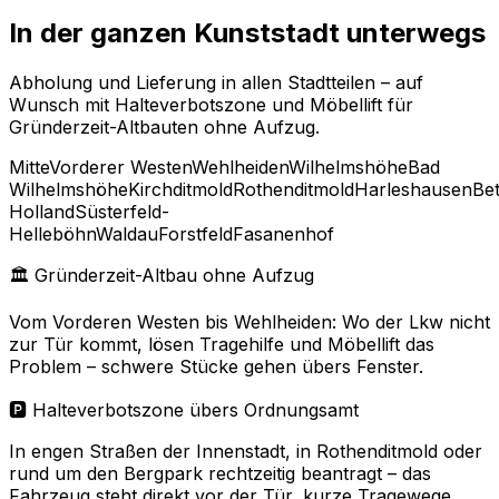
In der ganzen Kunststadt unterwegs
Abholung und Lieferung in allen Stadtteilen – auf
Wunsch mit Halteverbotszone und Möbellift für
Gründerzeit-Altbauten ohne Aufzug.
Mitte
Vorderer Westen
Wehlheiden
Wilhelmshöhe
Bad
Wilhelmshöhe
Kirchditmold
Rothenditmold
Harleshausen
Be
Holland
Süsterfeld-
Helleböhn
Waldau
Forstfeld
Fasanenhof
🏛 Gründerzeit-Altbau ohne Aufzug
Vom Vorderen Westen bis Wehlheiden: Wo der Lkw nicht
zur Tür kommt, lösen Tragehilfe und Möbellift das
Problem – schwere Stücke gehen übers Fenster.
🅿️ Halteverbotszone übers Ordnungsamt
In engen Straßen der Innenstadt, in Rothenditmold oder
rund um den Bergpark rechtzeitig beantragt – das
Fahrzeug steht direkt vor der Tür, kurze Tragewege.