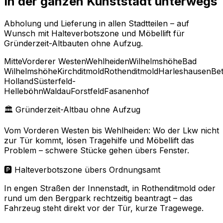
In der ganzen Kunststadt unterwegs
Abholung und Lieferung in allen Stadtteilen – auf
Wunsch mit Halteverbotszone und Möbellift für
Gründerzeit-Altbauten ohne Aufzug.
Mitte
Vorderer Westen
Wehlheiden
Wilhelmshöhe
Bad
Wilhelmshöhe
Kirchditmold
Rothenditmold
Harleshausen
Be
Holland
Süsterfeld-
Helleböhn
Waldau
Forstfeld
Fasanenhof
🏛 Gründerzeit-Altbau ohne Aufzug
Vom Vorderen Westen bis Wehlheiden: Wo der Lkw nicht
zur Tür kommt, lösen Tragehilfe und Möbellift das
Problem – schwere Stücke gehen übers Fenster.
🅿️ Halteverbotszone übers Ordnungsamt
In engen Straßen der Innenstadt, in Rothenditmold oder
rund um den Bergpark rechtzeitig beantragt – das
Fahrzeug steht direkt vor der Tür, kurze Tragewege.