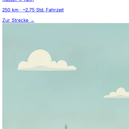
250 km · ~2.75 Std. Fahrzeit
Zur Strecke →