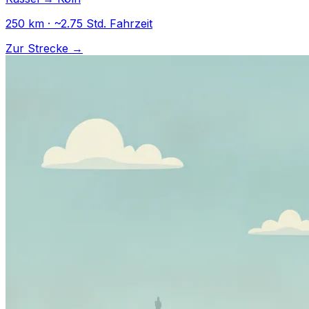
250 km · ~2.75 Std. Fahrzeit
Zur Strecke →